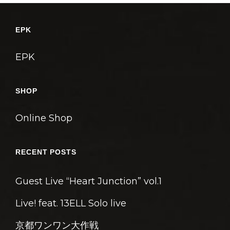
ゲ
ー
EPK
シ
EPK
ョ
ン
SHOP
Online Shop
RECENT POSTS
Guest Live “Heart Junction” vol.1
Live! feat. 13ELL Solo live
京都ワンワン大作戦