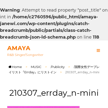
Warning
: Attempt to read property "post_title" on
int in
/home/c2760596/public_html/amaya-
janewi.com/wp-content/plugins/catch-
breadcrumb/public/partials/class-catch-
breadcrumb-json-ld-schema.php
on line
118
AMAYA
R&B Singer/songwriter
Home
>
MUSIC
>
/
Publicity
>
/
国際女性デープレ
イリスト『Errday』にリストイン
>
210307_errday_n-mini
210307_errday_n-mini