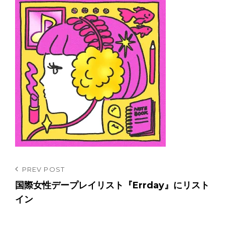
投
Previous
PREV POST
Post
国際女性デープレイリスト『Errday』にリスト
稿
イン
ナ
ビ