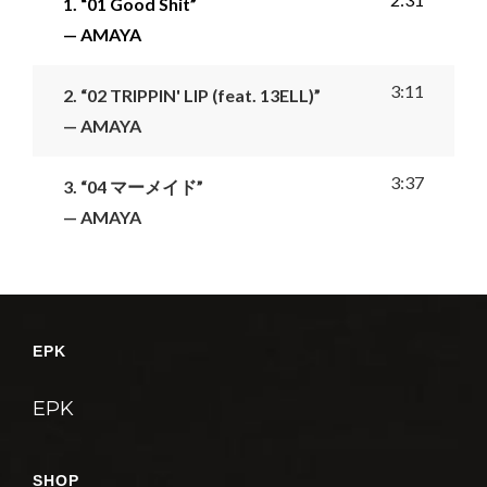
1.
“01 Good Shit”
レ
— AMAYA
ー
ヤ
3:11
2.
“02 TRIPPIN' LIP (feat. 13ELL)”
ー
— AMAYA
3:37
3.
“04 マーメイド”
— AMAYA
EPK
EPK
SHOP