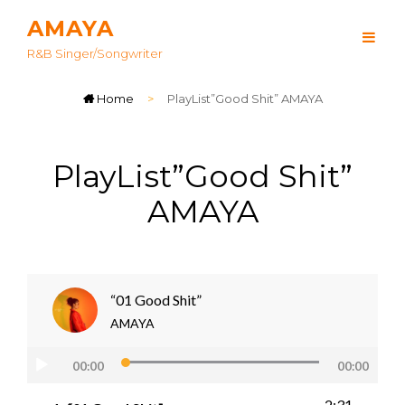
AMAYA
R&B Singer/songwriter
Home
>
PlayList”Good Shit” AMAYA
PlayList”Good Shit”
AMAYA
“01 Good Shit”
AMAYA
音
00:00
00:00
声
プ
2:31