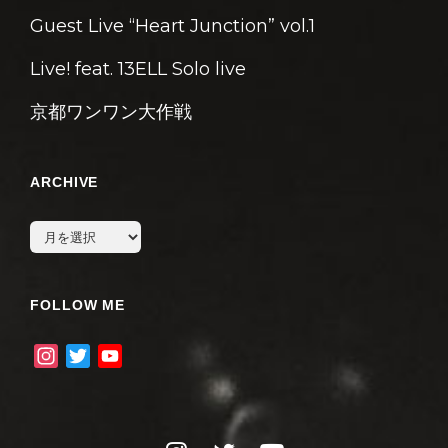
Guest Live “Heart Junction” vol.1
Live! feat. 13ELL Solo live
京都ワンワン大作戦
ARCHIVE
archive
FOLLOW ME
I
T
Y
n
w
o
s
i
u
t
t
T