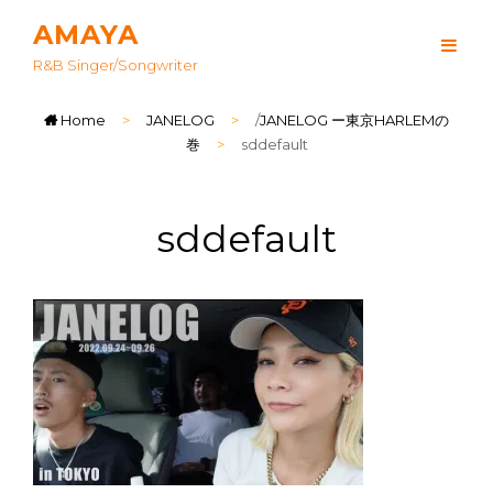
AMAYA
R&B Singer/songwriter
Home
>
JANELOG
>
/
JANELOG ー東京HARLEMの
巻
>
sddefault
sddefault