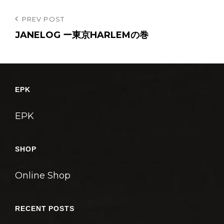
投
Previous
PREV POST
Post
JANELOG ー東京HARLEMの巻
稿
ナ
ビ
ゲ
EPK
ー
シ
EPK
ョ
ン
SHOP
Online Shop
RECENT POSTS