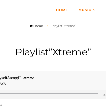
HOME
MUSIC
Home
>
Playlist”Xtreme”
Playlist”Xtreme”
yself&amp;I”
Xtreme
AYA
00
”