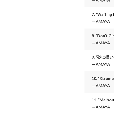
7.
“Waiting 
— AMAYA
8.
“Don't G
— AMAYA
9.
“砂に描いた
— AMAYA
10.
“Xtreme
— AMAYA
11.
“Melbou
— AMAYA