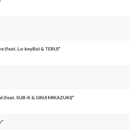
ve (feat. Lo-keyBoi & TERU)”
d (feat. SUB-K & GINJI MIKAZUKI)”
y”