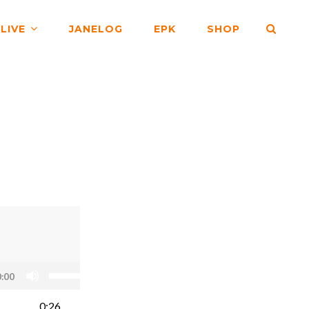
SEA
LIVE
JANELOG
EPK
SHOP
ボ
:00
リ
0:26
ュ