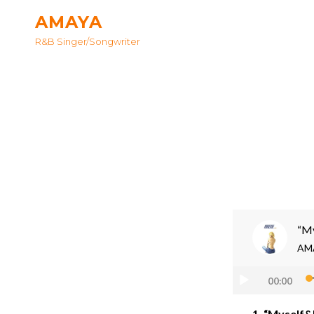
AMAYA
R&B Singer/songwriter
“M
AM
音
00:00
声
プ
1.
“Myself&I