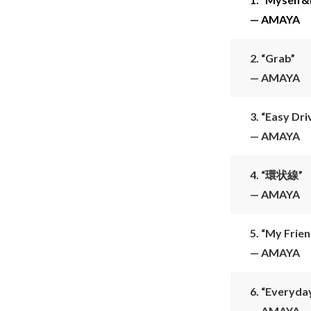
レ
— AMAYA
ー
ヤ
2.
“Grab”
ー
— AMAYA
3.
“Easy Dri
— AMAYA
4.
“環状線”
— AMAYA
5.
“My Frien
— AMAYA
6.
“Everyda
— AMAYA