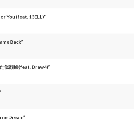
for You (feat. 13ELL)”
imme Back”
似顔絵(feat. Draw4)”
”
rne Dream”