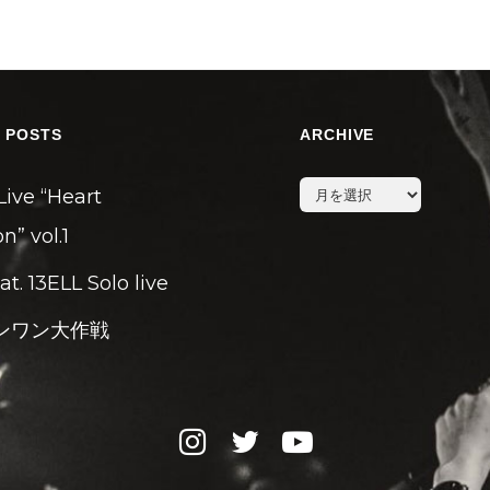
 POSTS
ARCHIVE
archive
Live “Heart
n” vol.1
eat. 13ELL Solo live
ンワン大作戦
instagram
twitter
youtube