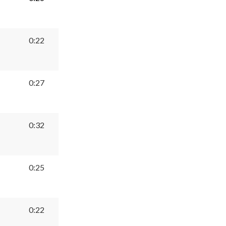
ー
ム
調
0:22
節
に
は
0:27
上
下
矢
0:32
印
キ
ー
0:25
を
使
っ
て
0:22
く