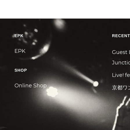
EPK
RECENT
EPK
Guest 
Junctio
SHOP
Live! f
Online Shop
京都ワ