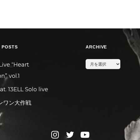
 POSTS
ARCHIVE
archive
Live “Heart
n” vol.1
eat. 13ELL Solo live
ンワン大作戦
instagram
twitter
youtube