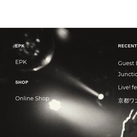
EPK
RECENT
EPK
Guest 
Junctio
SHOP
Live! f
Online Shop
京都ワ