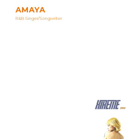
AMAYA
R&B Singer/songwriter