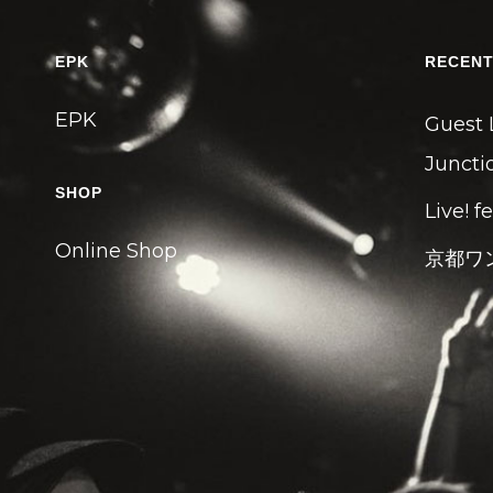
EPK
RECENT
EPK
Guest 
Junctio
SHOP
Live! f
Online Shop
京都ワ