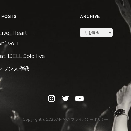
 POSTS
ARCHIVE
archive
Live “Heart
n” vol.1
eat. 13ELL Solo live
ンワン大作戦
instagram
twitter
youtube
Copyright © 2026
AMAYA
プライバシーポリシー