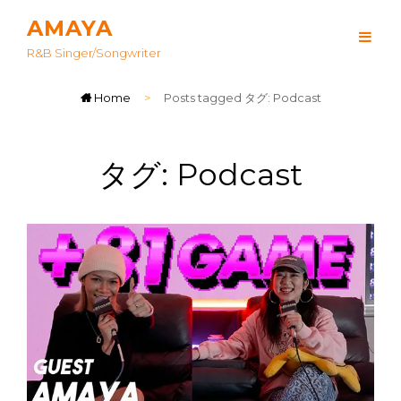
AMAYA
R&B Singer/songwriter
Home
>
Posts tagged
タグ:
Podcast
タグ:
Podcast