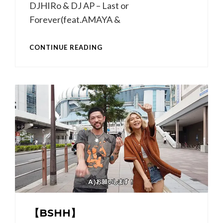
DJHIRo & DJ AP – Last or
Forever(feat.AMAYA &
LAST
CONTINUE READING
OR
FOREVER
【BSHH】