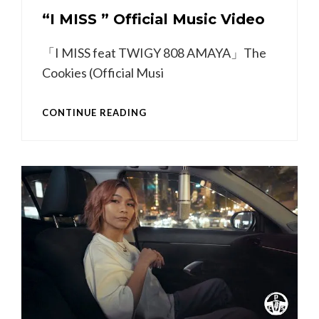
“I MISS ” Official Music Video
「I MISS feat TWIGY 808 AMAYA」The
Cookies (Official Musi
“I
CONTINUE READING
MISS
”
OFFICIAL
MUSIC
VIDEO