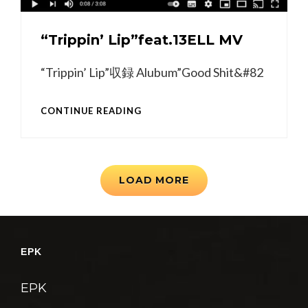
“Trippin’ Lip”feat.13ELL MV
“Trippin’ Lip”収録 Alubum”Good Shit&#82
“TRIPPIN’
CONTINUE READING
LIP”FEAT.13ELL
MV
LOAD MORE
EPK
EPK