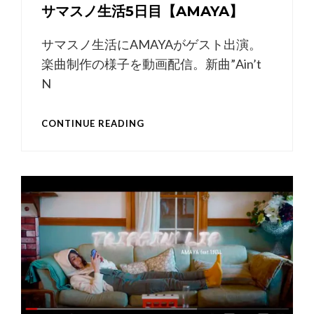
サマスノ生活5日目【AMAYA】
サマスノ生活にAMAYAがゲスト出演。
楽曲制作の様子を動画配信。新曲”Ain’t
N
サ
CONTINUE READING
マ
ス
ノ
生
活
5
日
目
【AMAYA】