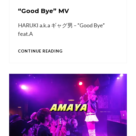
“Good Bye” MV
HARUKI a.k.a ギャグ男 – “Good Bye”
feat.A
“GOOD
CONTINUE READING
BYE”
MV