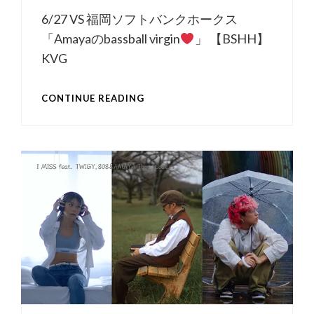
6/27 VS 福岡ソフトバンクホークス
「Amayaのbassball virgin
」 【BSHH】
KVG
【BSHH】
CONTINUE READING