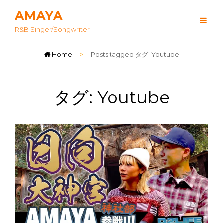
AMAYA
R&B Singer/songwriter
Home
>
Posts tagged
タグ:
Youtube
タグ:
Youtube