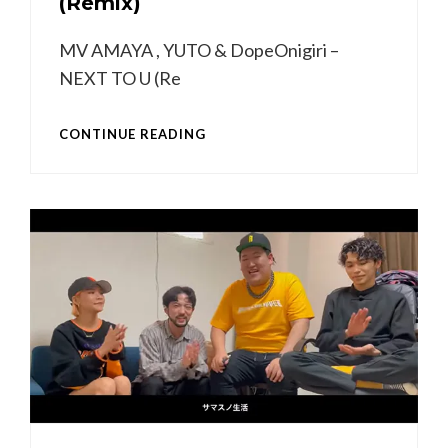
(Remix)
MV AMAYA , YUTO & DopeOnigiri –
NEXT TO U (Re
MUSIC
CONTINUE READING
VIDEO
NEXT
TO
U
(REMIX)