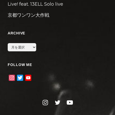
Live! feat. 13ELL Solo live
京都ワンワン大作戦
ARCHIVE
archive
FOLLOW ME
I
T
Y
n
w
o
s
i
u
t
t
T
instagram
twitter
youtube
a
t
u
g
e
b
r
r
e