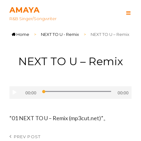
AMAYA
R&B Singer/songwriter
Home
>
NEXT TO U - Remix
>
NEXT TO U – Remix
NEXT TO U – Remix
音
声
00:00
00:00
プ
レ
“01 NEXT TO U – Remix (mp3cut.net)”。
ー
ヤ
ー
投
Previous
PREV POST