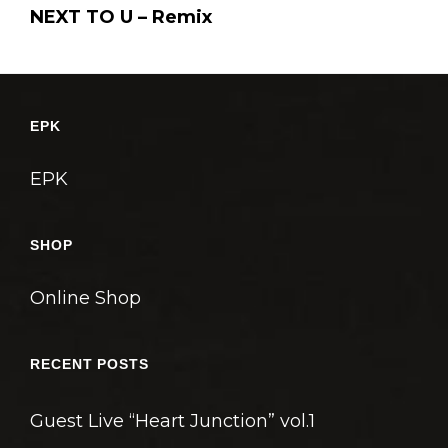
Post
NEXT TO U – Remix
稿
ナ
ビ
ゲ
EPK
ー
シ
EPK
ョ
ン
SHOP
Online Shop
RECENT POSTS
Guest Live “Heart Junction” vol.1