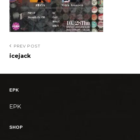
投
Previous
PREV POST
Post
icejack
稿
ナ
ビ
ゲ
EPK
ー
シ
EPK
ョ
ン
SHOP