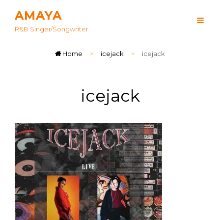
AMAYA
R&B Singer/songwriter
Home
>
icejack
>
icejack
icejack