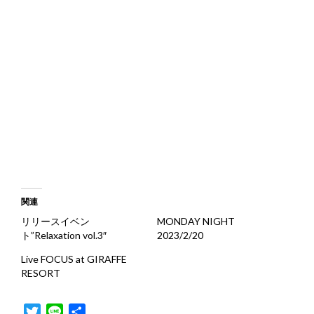
関連
リリースイベン
MONDAY NIGHT
ト”Relaxation vol.3″
2023/2/20
Live FOCUS at GIRAFFE
RESORT
T
L
共