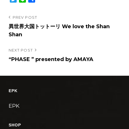
w
i
有
i
n
投
Previous
PREV POST
t
e
Post
異世界大国トットーリ We love the Shan
稿
t
e
Shan
ナ
r
ビ
Next
NEXT POST
ゲ
Post
“PHASE ” presented by AMAYA
ー
シ
ョ
ン
EPK
EPK
SHOP