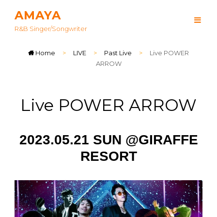
AMAYA
R&B Singer/songwriter
Home
>
LIVE
>
Past Live
>
Live POWER
ARROW
Live POWER ARROW
2023.05.21 SUN @GIRAFFE
RESORT