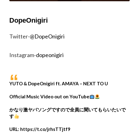
DopeOnigiri
Twitter-
@DopeOnigiri
Instagram-
dopeonigiri
YUTO & DopeOnigiri ft. AMAYA – NEXT TO U
Official Music Video out on YouTube
かなり激ヤバソングですので全員に聞いてもらいたいで
す
URL:
https://t.co/jrhsTTjtf9