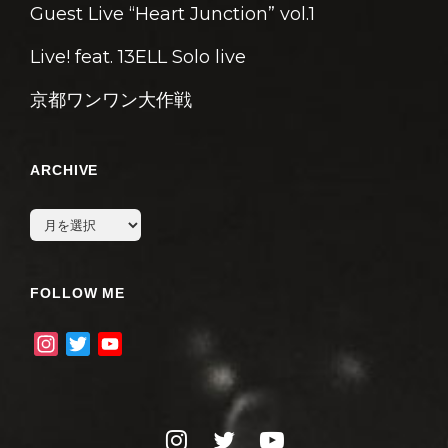
Guest Live “Heart Junction” vol.1
Live! feat. 13ELL Solo live
京都ワンワン大作戦
ARCHIVE
archive
FOLLOW ME
I
T
Y
n
w
o
s
i
u
t
t
T
instagram
twitter
youtube
a
t
u