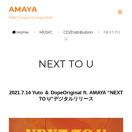
AMAYA
R&B Singer/songwriter
Home
>
MUSIC
>
CD/Distribution
>
NEXT TO
U
NEXT TO U
2021.7.14 Yuto ＆ DopeOriginal ft. AMAYA “NEXT
TO U”デジタルリリース