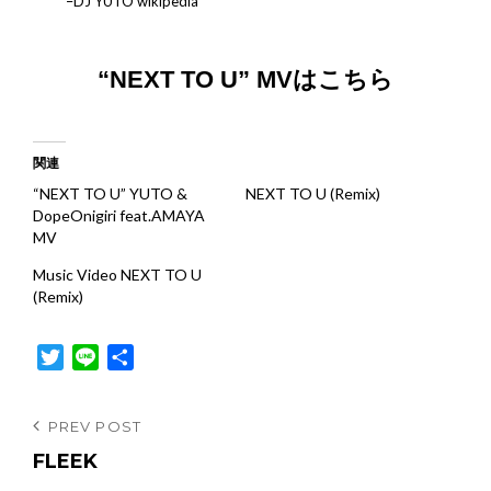
–
DJ YUTO wikipedia
“NEXT TO U” MVはこちら
関連
“NEXT TO U” YUTO &
NEXT TO U (Remix)
DopeOnigiri feat.AMAYA
MV
Music Video NEXT TO U
(Remix)
T
L
共
w
i
有
i
n
投
Previous
PREV POST
t
e
Post
FLEEK
稿
t
e