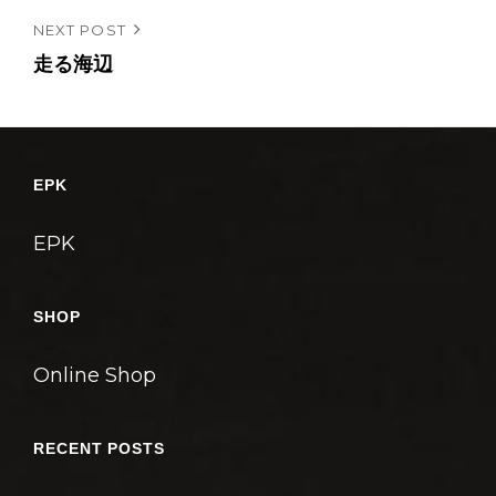
ナ
r
Next
NEXT POST
ビ
Post
走る海辺
ゲ
ー
シ
ョ
EPK
ン
EPK
SHOP
Online Shop
RECENT POSTS