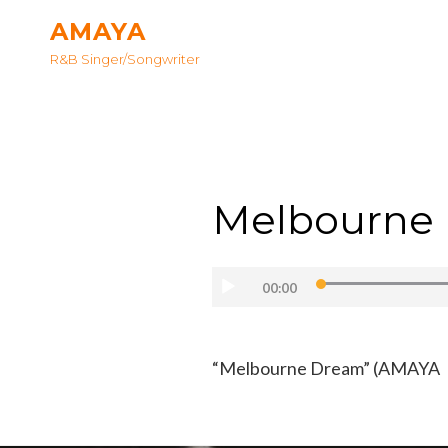
AMAYA
R&B Singer/songwriter
Melbourne
音
声
00:00
プ
レ
“Melbourne Dream” (AM
ー
ヤ
ー