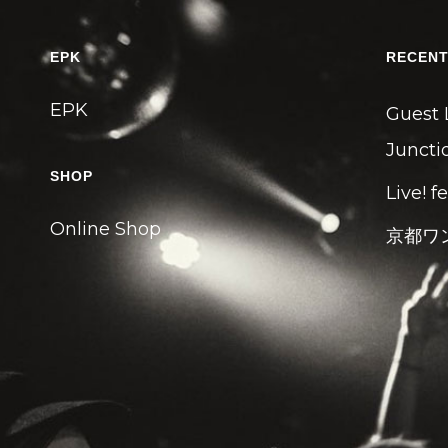
EPK
RECENT
EPK
Guest 
Junctio
SHOP
Live! f
Online Shop
京都ワ