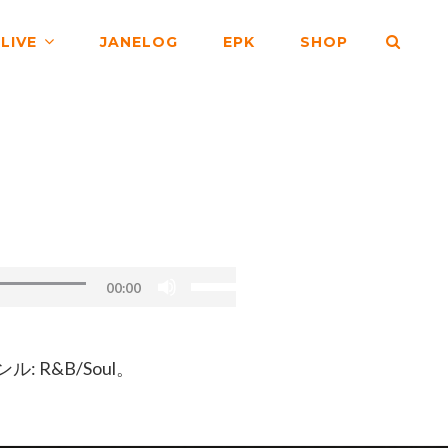
SEA
LIVE
JANELOG
EPK
SHOP
ボ
00:00
リ
ュ
ー
ル: R&B/Soul。
ム
調
節