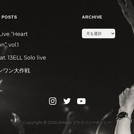
 POSTS
ARCHIVE
archive
Live “Heart
n” vol.1
eat. 13ELL Solo live
ンワン大作戦
instagram
twitter
youtube
Copyright © 2026
AMAYA
プライバシーポリシー