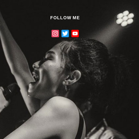
に
は
FOLLOW ME
上
I
T
Y
下
n
w
o
矢
s
i
u
印
t
t
T
キ
a
t
u
ー
g
e
b
を
r
r
e
a
C
使
m
h
っ
a
て
n
く
n
だ
e
さ
l
い。