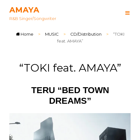
AMAYA
R&B Singer/songwriter
Home
>
MUSIC
>
CD/Distribution
>
“TOKI
feat. AMAYA”
“TOKI feat. AMAYA”
TERU “BED TOWN
DREAMS”