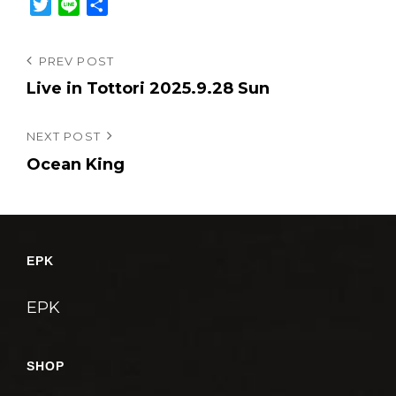
T
L
共
w
i
有
i
n
投
Previous
PREV POST
t
e
Post
Live in Tottori 2025.9.28 Sun
稿
t
e
ナ
r
Next
NEXT POST
ビ
Post
Ocean King
ゲ
ー
シ
ョ
EPK
ン
EPK
SHOP