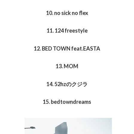
10. no sick no flex
11. 124 freestyle
12. BED TOWN feat.EASTA
13. MOM
14. 52hzのクジラ
15. bedtowndreams