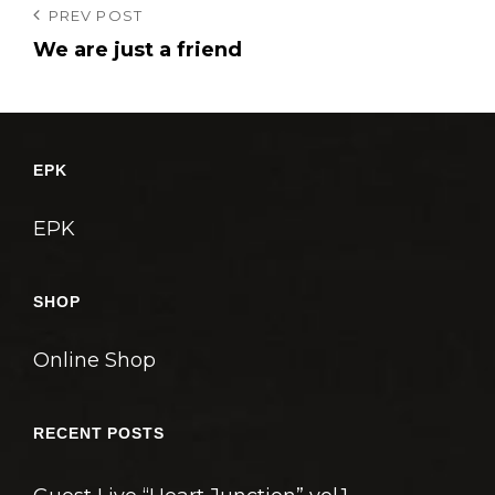
投
Previous
PREV POST
Post
We are just a friend
稿
ナ
ビ
ゲ
EPK
ー
シ
EPK
ョ
ン
SHOP
Online Shop
RECENT POSTS