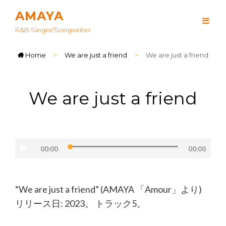
AMAYA
R&B Singer/songwriter
Home
>
We are just a friend
>
We are just a friend
We are just a friend
音
声
00:00
00:00
プ
レ
“We are just a friend” (AMAYA 「Amour」より)
ー
リリース日: 2023。 トラック5。
ヤ
ー