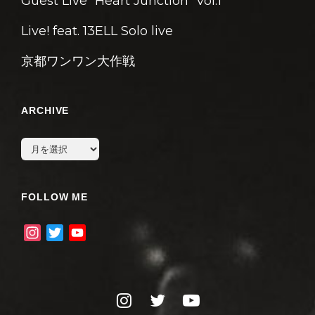
Guest Live “Heart Junction” vol.1
Live! feat. 13ELL Solo live
京都ワンワン大作戦
ARCHIVE
archive
FOLLOW ME
I
T
Y
n
w
o
s
i
u
t
t
T
instagram
twitter
youtube
a
t
u