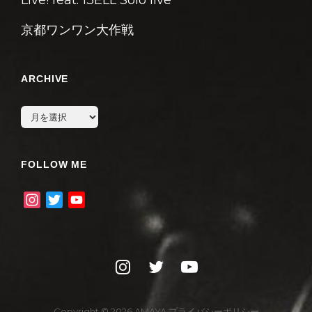
京都ワンワン大作戦
ARCHIVE
archive
FOLLOW ME
I
T
Y
n
w
o
s
i
u
t
t
T
instagram
twitter
youtube
a
t
u
g
e
b
r
r
e
Copyright © 2026
AMAYA
プライバシーポリシー