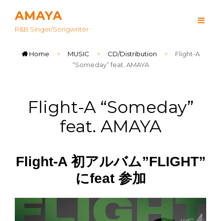
AMAYA
R&B Singer/songwriter
Home
>
MUSIC
>
CD/Distribution
>
Flight-A
“Someday” feat. AMAYA
Flight-A “Someday”
feat. AMAYA
Flight-A 初アルバム”FLIGHT”
にfeat 参加