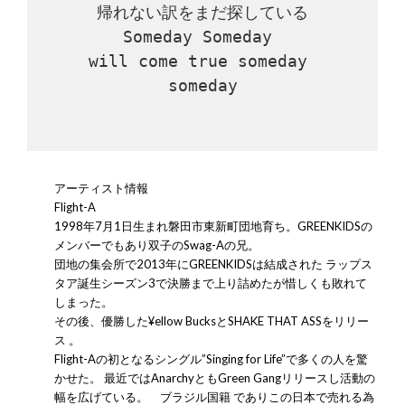
帰れない訳をまだ探している

Someday Someday 

will come true someday 
someday

アーティスト情報
Flight-A
1998年7月1日生まれ磐田市東新町団地育ち。GREENKIDSの
メンバーでもあり双子のSwag-Aの兄。
団地の集会所で2013年にGREENKIDSは結成された ラップス
タア誕生シーズン3で決勝まで上り詰めたが惜しくも敗れて
しまった。
その後、優勝した¥ellow BucksとSHAKE THAT ASSをリリー
ス 。
Flight-Aの初となるシングル”Singing for Life”で多くの人を驚
かせた。 最近ではAnarchyともGreen Gangリリースし活動の
幅を広げている。 ブラジル国籍 でありこの日本で売れる為