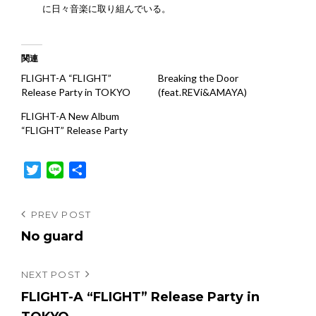
に日々音楽に取り組んでいる。
関連
FLIGHT-A “FLIGHT”
Breaking the Door
Release Party in TOKYO
(feat.REVi&AMAYA)
FLIGHT-A New Album
“FLIGHT” Release Party
T
L
共
w
i
有
i
n
投
Previous
PREV POST
t
e
Post
No guard
稿
t
e
ナ
r
Next
NEXT POST
ビ
Post
FLIGHT-A “FLIGHT” Release Party in
ゲ