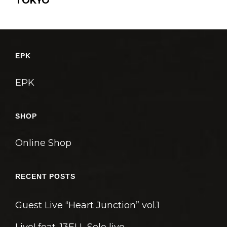
TOKYO
ー
シ
ョ
ン
EPK
EPK
SHOP
Online Shop
RECENT POSTS
Guest Live “Heart Junction” vol.1
Live! feat. 13ELL Solo live